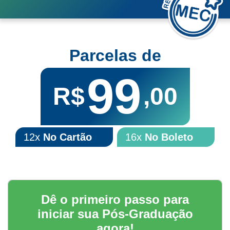
Parcelas de
99
R$
,00
12x
No Cartão
16x
No Boleto
Dê o primeiro passo para
iniciar sua Pós-Graduação
agora!