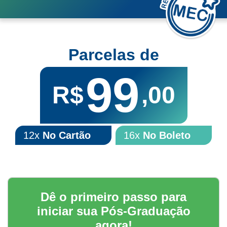
Parcelas de
99
R$
,00
12x
No Cartão
16x
No Boleto
Dê o primeiro passo para
iniciar sua Pós-Graduação
agora!