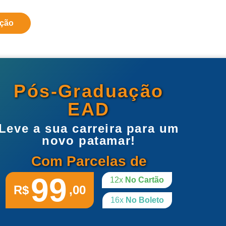
ação
Pós-Graduação
EAD
Leve a sua carreira para um
novo patamar!
Com Parcelas de
99
12x
No Cartão
R$
,00
16x
No Boleto