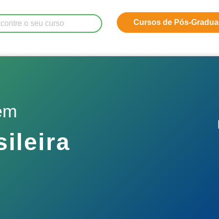
Cursos de Pós-Gradu
do!
em
sileira