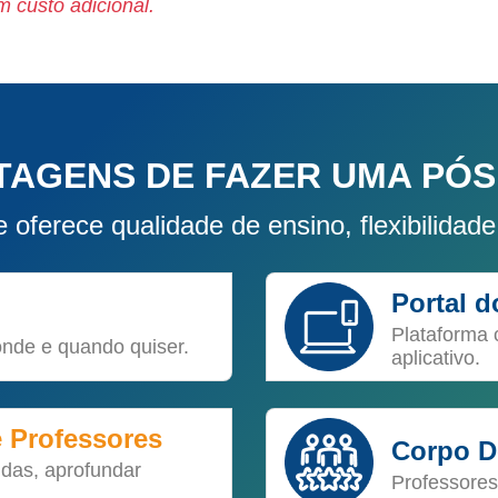
 custo adicional.
TAGENS DE FAZER UMA PÓS
 oferece qualidade de ensino, flexibilidade
Portal 
Plataforma 
onde e quando quiser.
aplicativo.
e Professores
Corpo D
idas, aprofundar
Professores