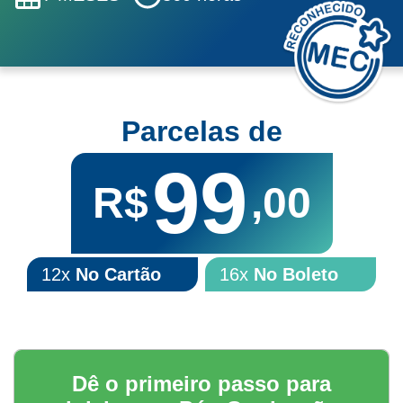
Parcelas de
99
R$
,00
12x
No Cartão
16x
No Boleto
Dê o primeiro passo para