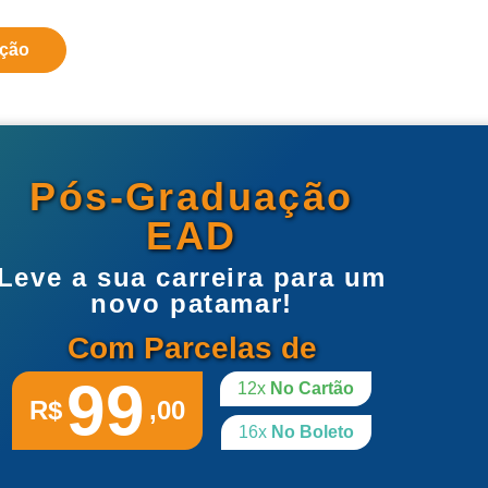
ação
Pós-Graduação
EAD
Leve a sua carreira para um
novo patamar!
Com Parcelas de
99
12x
No Cartão
R$
,00
16x
No Boleto