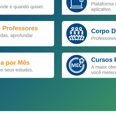
Plataforma 
onde e quando quiser.
aplicativo.
e Professores
Corpo D
idas, aprofundar
Professores
Cursos 
na por Mês
A maior ofe
os seus estudos.
você merec