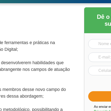
Dê o
su
de ferramentas e práticas na
o Digital;
s desenvolverem habilidades que
s abrangente nos campos de atuação
 os membros desse novo campo do
ores dessa abordagem;
Ao enviar e
o metodológico, possibilitando a